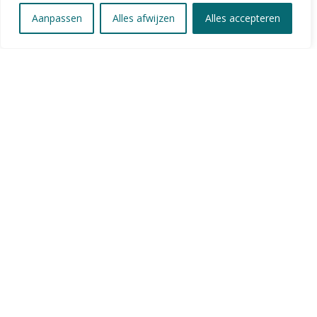
Aanpassen
Alles afwijzen
Alles accepteren
Bij Online Matras Shop vind je kwaliteitsmatrassen, toppers