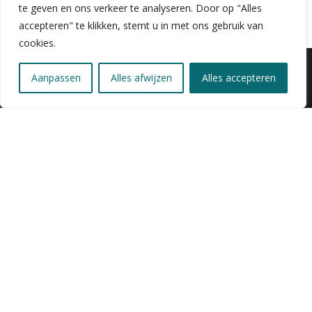
te geven en ons verkeer te analyseren. Door op "Alles
accepteren" te klikken, stemt u in met ons gebruik van
cookies.
Aanpassen
Alles afwijzen
Alles accepteren
Bij Online Matras Shop vind je kwaliteitsmatrassen, toppers
en splittoppers. Bezoek onze showroom in Kranenburg om
proef te liggen en advies op maat te krijgen. Meer weten
over ons? Lees verder op onze
Over ons-pagina
!
Adres:
Große Straße 24, 47559 Kranenburg
Telefoon :+31 6 25 13 72 80